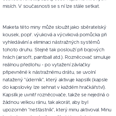
misích. V současnosti se s ní lze stále setkat.
Maketa této miny může sloužit jako sběratelský
kousek, popř. výuková a výcviková pomůcka při
vyhledávání a eliminaci nástražných systémů
tohoto druhu. Stejně tak poslouží při bojových
hrách (airsoft, paintball atd.). Rozněcovač simuluje
reálnou předlohu - po vytažení závlačky
připevněné k nástražnému drátu, se uvolní
natažený "úderník", který aktivuje kapslík (kapsle
do kapslovky lze sehnat v každém hračkářství).
Kapslík je uvnitř rozněcovače, takže se nejedná o
žádnou velkou ránu, tak akorát, aby byl
upozorněn "nešťastník", který minu aktivoval. Minu