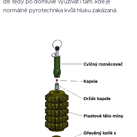
lze tedy po domluvě využívat i tam, kde je
normálně pyrotechnika kvůli hluku zakázaná.