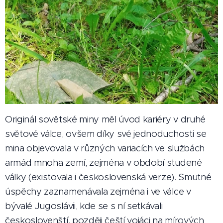
Originál sovětské miny měl úvod kariéry v druhé
světové válce, ovšem díky své jednoduchosti se
mina objevovala v různých variacích ve službách
armád mnoha zemí, zejména v období studené
války (existovala i československá verze). Smutné
úspěchy zaznamenávala zejména i ve válce v
bývalé Jugoslávii, kde se s ní setkávali
českoslovenští, později čeští vojáci na mírových