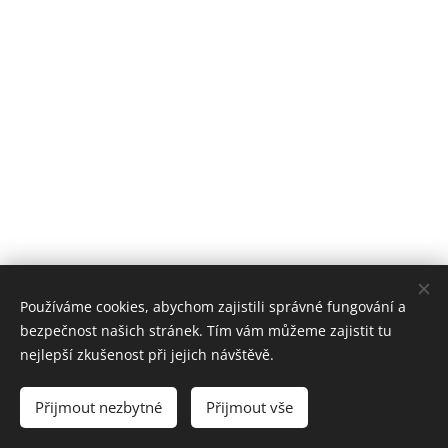
Používáme cookies, abychom zajistili správné fungování a
bezpečnost našich stránek. Tím vám můžeme zajistit tu
nejlepší zkušenost při jejich návštěvě.
Obrázky poskytl
Pexels
Přijmout nezbytné
Přijmout vše
Vytvořeno službou
Webnode
Cookies