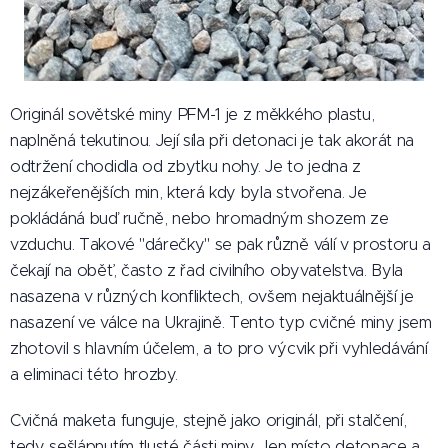
Originál sovětské miny PFM-1 je z měkkého plastu,
naplněná tekutinou. Její síla při detonaci je tak akorát na
odtržení chodidla od zbytku nohy. Je to jedna z
nejzákeřenějších min, která kdy byla stvořena. Je
pokládáná buď ručně, nebo hromadným shozem ze
vzduchu. Takové "dárečky" se pak různě válí v prostoru a
čekají na oběť, často z řad civilního obyvatelstva. Byla
nasazena v různých konfliktech, ovšem nejaktuálnější je
nasazení ve válce na Ukrajině. Tento typ cvičné miny jsem
zhotovil s hlavním účelem, a to pro výcvik při vyhledávání
a eliminaci této hrozby.
Cvičná maketa funguje, stejně jako originál, při stalčení,
tedy sešlápnutím tlusté části miny. Jen místo detonace a