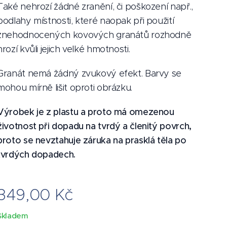
Také nehrozí žádné zranění, či poškození např.,
podlahy místnosti, které naopak při použití
znehodnocených kovových granátů rozhodně
hrozí kvůli jejich velké hmotnosti.
Granát nemá žádný zvukový efekt. Barvy se
mohou mírně lišit oproti obrázku.
Výrobek je z plastu a proto má omezenou
životnost při dopadu na tvrdý a členitý povrch,
proto se nevztahuje záruka na prasklá těla po
tvrdých dopadech.
349,00
Kč
Skladem