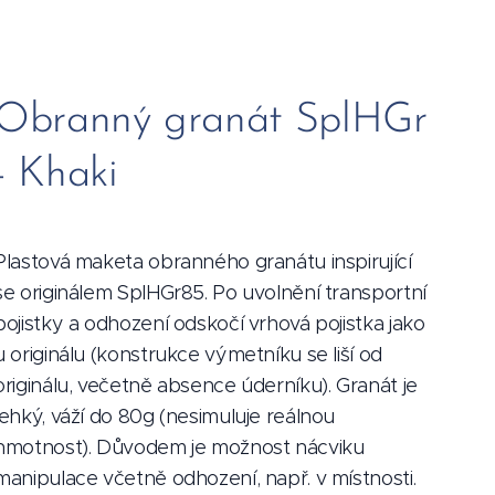
Obranný granát SplHGr
- Khaki
Plastová maketa obranného granátu inspirující
se originálem SplHGr85. Po uvolnění transportní
pojistky a odhození odskočí vrhová pojistka jako
u originálu (konstrukce výmetníku se liší od
originálu, večetně absence úderníku). Granát je
lehký, váží do 80g (nesimuluje reálnou
hmotnost). Důvodem je možnost nácviku
manipulace včetně odhození, např. v místnosti.