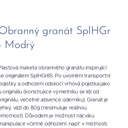
Obranný granát SplHGr
- Modrý
Plastová maketa obranného granátu inspirující
se originálem SplHGr85. Po uvolnění transportní
pojistky a odhození odskočí vrhová pojistka jako
u originálu (konstrukce výmetníku se liší od
originálu, večetně absence úderníku). Granát je
lehký, váží do 80g (nesimuluje reálnou
hmotnost). Důvodem je možnost nácviku
manipulace včetně odhození, např. v místnosti.