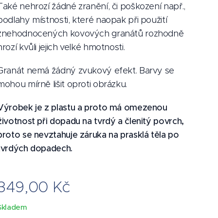
Také nehrozí žádné zranění, či poškození např.,
podlahy místnosti, které naopak při použití
znehodnocených kovových granátů rozhodně
hrozí kvůli jejich velké hmotnosti.
Granát nemá žádný zvukový efekt. Barvy se
mohou mírně lišit oproti obrázku.
Výrobek je z plastu a proto má omezenou
životnost při dopadu na tvrdý a členitý povrch,
proto se nevztahuje záruka na prasklá těla po
tvrdých dopadech.
349,00
Kč
Skladem