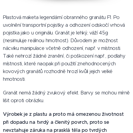
Plastová maketa legendární obranného granátu F1. Po
uvolnění transportní pojistky a odhození odskočí vrhová
pojistka jako u originálu. Granát je lehký, váží 45g
(nesimuluje reálnou hmotnost). Důvodem je možnost
nácviku manipulace včetně odhození, např. v místnosti.
Také nehrozí žádné zranění, či poškození např., podlahy
místnosti, které naopak při použití znehodnocených
kovových granátů rozhodně hrozí kvůli jejich velké
hmotnosti.
Granát nemá žádný zvukový efekt. Barvy se mohou mírně
lišit oproti obrázku.
Výrobek je z plastu a proto má omezenou životnost
při dopadu na tvrdý a členitý povrch, proto se
nevztahuje záruka na prasklá těla po tvrdých