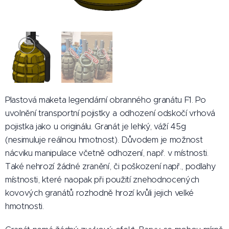
Plastová maketa legendární obranného granátu F1. Po
uvolnění transportní pojistky a odhození odskočí vrhová
pojistka jako u originálu. Granát je lehký, váží 45g
(nesimuluje reálnou hmotnost). Důvodem je možnost
nácviku manipulace včetně odhození, např. v místnosti.
Také nehrozí žádné zranění, či poškození např., podlahy
místnosti, které naopak při použití znehodnocených
kovových granátů rozhodně hrozí kvůli jejich velké
hmotnosti.