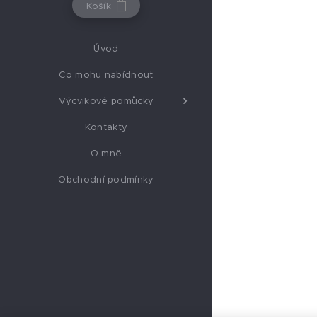
Košík
Úvod
Co mohu nabídnout
Výcvikové pomůcky
Kontakty
O mně
Obchodní podmínky