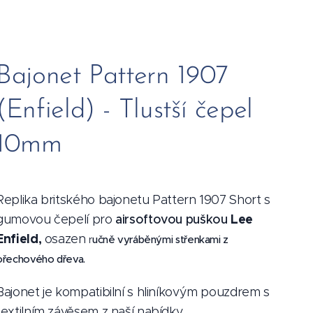
Bajonet Pattern 1907
(Enfield) - Tlustší čepel
10mm
Replika britského bajonetu Pattern 1907 Short s
Lee
gumovou čepelí pro
airsoftovou puškou
Enfield,
osazen
učně vyráběnými střenkami z
r
ořechového dřeva.
Bajonet je kompatibilní s hliníkovým pouzdrem s
textilním závěsem z naší nabídky.