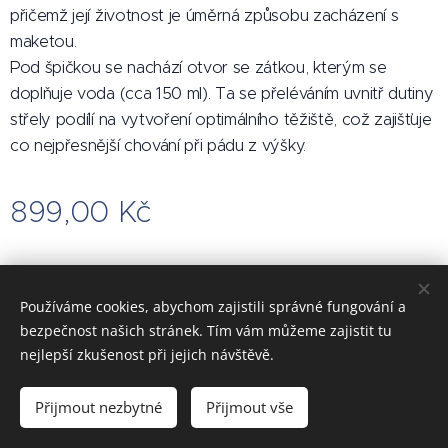
přičemž její životnost je úměrná způsobu zacházení s
maketou.
Pod špičkou se nachází otvor se zátkou, kterým se
doplňuje voda (cca 150 ml). Ta se přeléváním uvnitř dutiny
střely podílí na vytvoření optimálního těžiště, což zajišťuje
co nejpřesnější chování při pádu z výšky.
899,00
Kč
Používáme cookies, abychom zajistili správné fungování a
Obrázky poskytl
Pexels
bezpečnost našich stránek. Tím vám můžeme zajistit tu
Vytvořeno službou
Webnode
Cookies
nejlepší zkušenost při jejich návštěvě.
Do košíku
Přijmout nezbytné
Přijmout vše